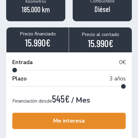
Combustible
Kilómetros
Diésel
185.000 km
Precio financiado
Precio al contado
15.990€
15.990€
Entrada
0
€
Plazo
3
años
545€
/ Mes
Financiación desde
Me interesa