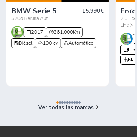
BMW Serie 5
Ford
15.990€
520d Berlina Aut.
2.0 Ec
Line X
2017
361.000Km
Diésel
190 cv
Automático
Híbr
Man
Ver todas las marcas