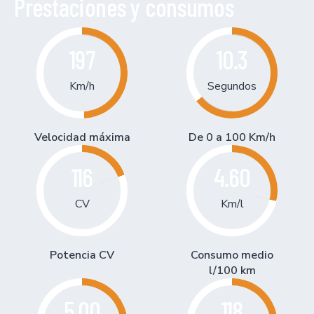
Prestaciones y consumos
197
10.3
Km/h
Segundos
Velocidad máxima
De 0 a 100 Km/h
116
4.60
CV
Km/l
Potencia CV
Consumo medio
l/100 km
5.00
118