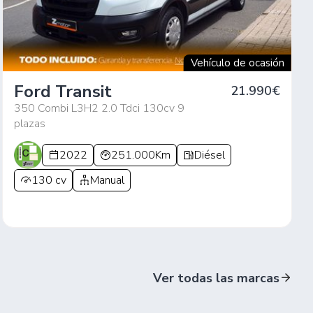
Vehículo de ocasión
Ford Transit
21.990€
350 Combi L3H2 2.0 Tdci 130cv 9
plazas
2022
251.000Km
Diésel
130 cv
Manual
Ver todas las marcas