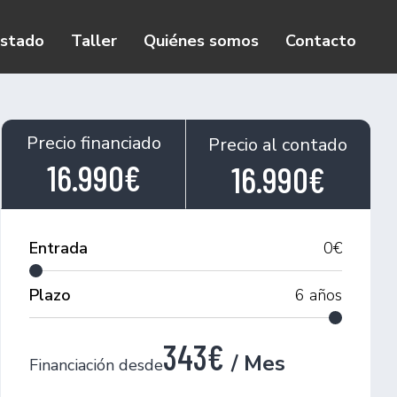
istado
Taller
Quiénes somos
Contacto
Precio financiado
Precio al contado
16.990€
16.990€
Entrada
0
€
Plazo
6
años
343€
/ Mes
Financiación desde