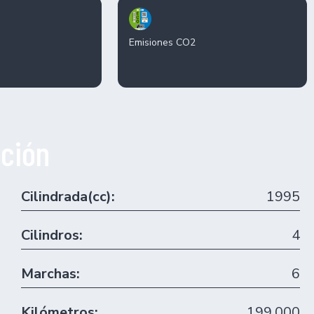
Emisiones CO2
ción
Cilindrada(cc):
1995
Cilindros:
4
Marchas:
6
Kilómetros:
199.000