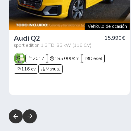
Vehículo de ocasión
Audi Q2
15.990€
sport edition 1.6 TDI 85 kW (116 CV)
2017
185.000Km
Diésel
116 cv
Manual