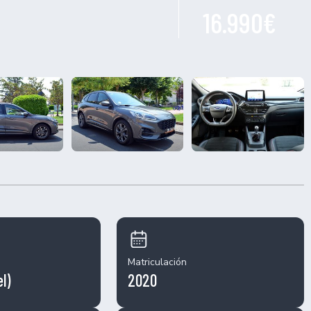
16.990€
X
Matriculación
l)
2020