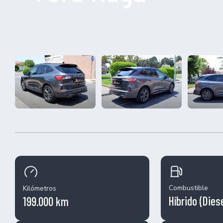
2.0 EcoBlue MHEV 150cv ST-Line 
Combustible
Kilómetros
Híbrido (Diese
199.000 km