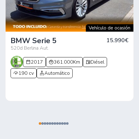
Vehículo de ocasión
BMW Serie 5
15.990€
520d Berlina Aut.
2017
361.000Km
Diésel
190 cv
Automático