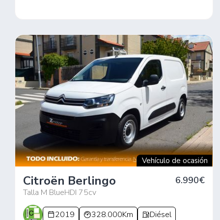
Vehículo de ocasión
Citroën Berlingo
6.990€
Talla M BlueHDI 75cv
2019
328.000Km
Diésel