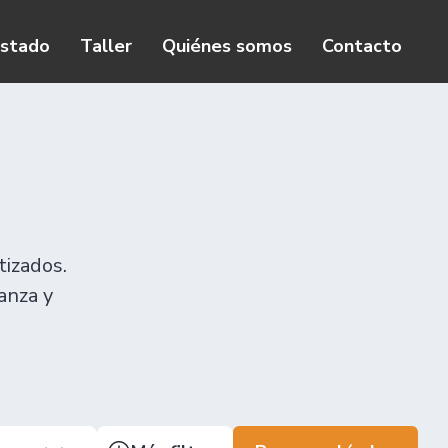
istado
Taller
Quiénes somos
Contacto
tizados.
anza y