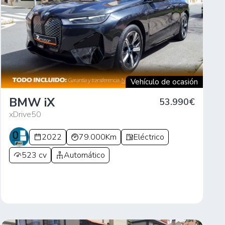
Vehículo de ocasión
BMW iX
53.990€
xDrive50
2022
79.000Km
Eléctrico
523 cv
Automático