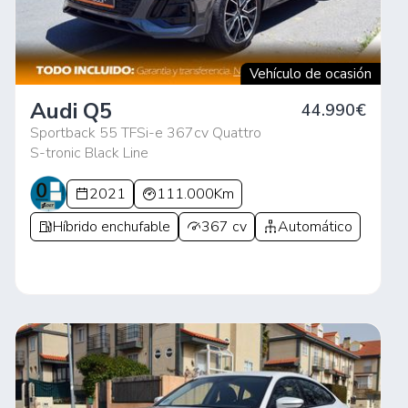
Vehículo de ocasión
Audi Q5
44.990€
Sportback 55 TFSi-e 367cv Quattro
S-tronic Black Line
2021
111.000Km
Híbrido enchufable
367 cv
Automático