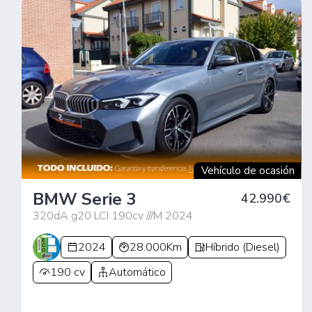
Vehículo de ocasión
BMW Serie 3
42.990€
320dA g20 LCI 190cv ///M 2024
2024
28.000Km
Híbrido (Diesel)
190 cv
Automático