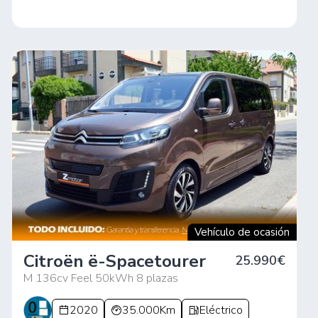
Vehículo de ocasión
Citroën ë-Spacetourer
25.990€
M 136cv Feel 50kWh 8 plazas
2020
35.000Km
Eléctrico