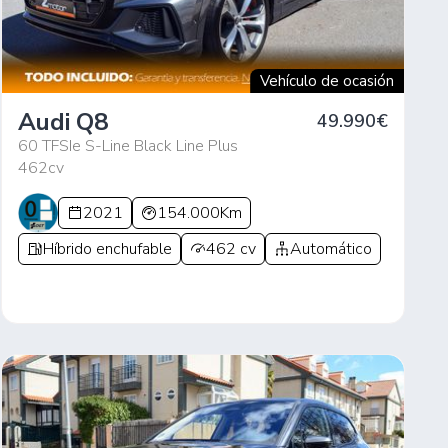
Vehículo de ocasión
Audi Q8
49.990€
60 TFSIe S-Line Black Line Plus
462cv
2021
154.000Km
Híbrido enchufable
462 cv
Automático