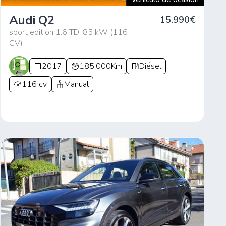
Audi Q2
15.990€
sport edition 1.6 TDI 85 kW (116
CV)
2017
185.000Km
Diésel
116 cv
Manual