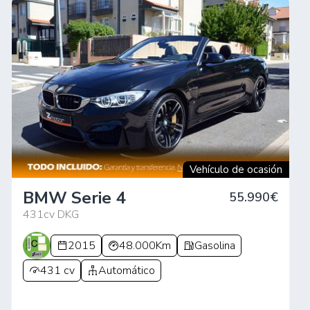
Vehículo de ocasión
BMW Serie 4
55.990€
431cv DKG
2015
48.000Km
Gasolina
431 cv
Automático