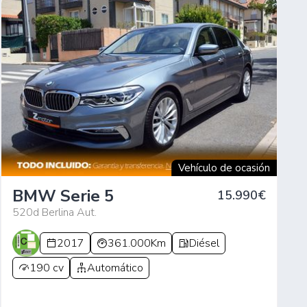
Vehículo de ocasión
BMW Serie 5
15.990€
520d Berlina Aut.
2017
361.000Km
Diésel
190 cv
Automático