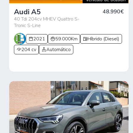
Audi A5
48.990€
40 Tdi 204cv MHEV Quattro S-
Tronic S-Line
2021
59.000Km
Híbrido (Diesel)
204 cv
Automático