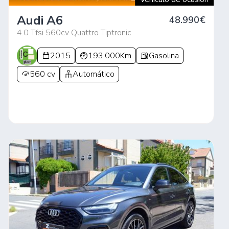
Audi A6
48.990€
4.0 Tfsi 560cv Quattro Tiptronic
2015
193.000Km
Gasolina
560 cv
Automático