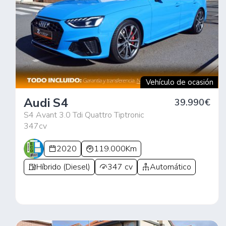
Vehículo de ocasión
Audi S4
39.990€
S4 Avant 3.0 Tdi Quattro Tiptronic
347cv
2020
119.000Km
Híbrido (Diesel)
347 cv
Automático