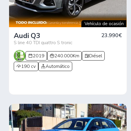
Vehículo de ocasión
Audi Q3
23.990€
S line 40 TDI quattro S tronic
2019
240.000Km
Diésel
190 cv
Automático