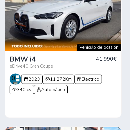
Vehículo de ocasión
BMW i4
41.990€
eDrive40 Gran Coupé
2023
11.272Km
Eléctrico
340 cv
Automático