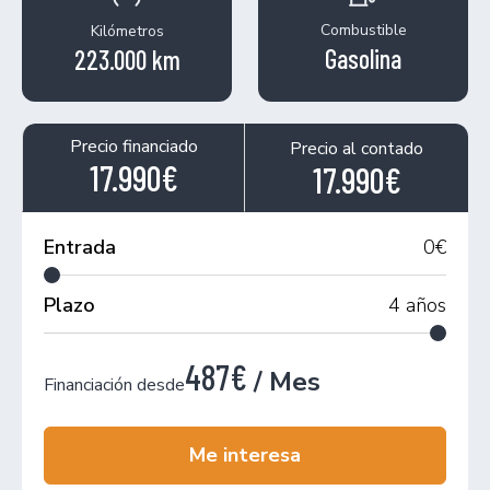
Combustible
Kilómetros
Gasolina
223.000 km
Precio financiado
Precio al contado
17.990€
17.990€
Entrada
0
€
Plazo
4
años
487€
/ Mes
Financiación desde
Me interesa