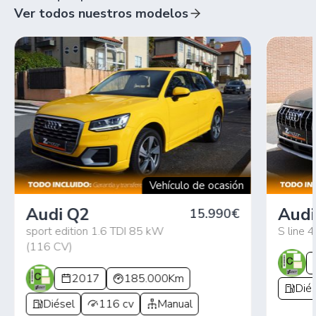
Ver todos nuestros modelos
Vehículo de ocasión
Audi Q2
Audi
15.990€
sport edition 1.6 TDI 85 kW
S line 4
(116 CV)
2017
185.000Km
Diés
Diésel
116 cv
Manual