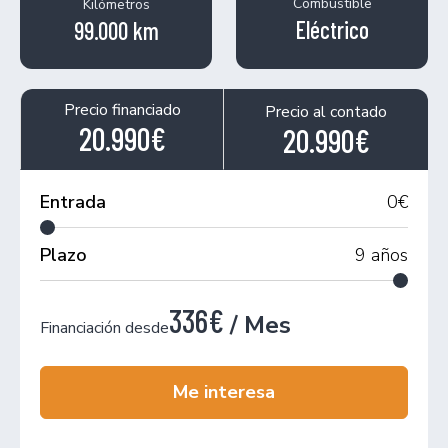
Combustible
Kilómetros
Eléctrico
99.000 km
Precio financiado
Precio al contado
20.990€
20.990€
Entrada
0
€
Plazo
9
años
336€
/ Mes
Financiación desde
Me interesa